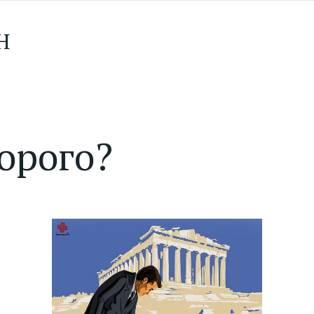
Н
орого?