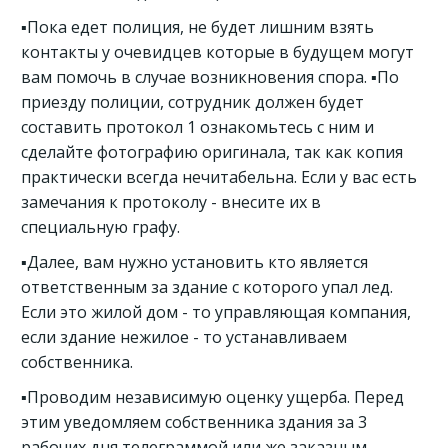
▪️Пока едет полиция, не будет лишним взять
контакты у очевидцев которые в будущем могут
вам помочь в случае возникновения спора. ▪️По
приезду полиции, сотрудник должен будет
составить протокол 1 ознакомьтесь с ним и
сделайте фотографию оригинала, так как копия
практически всегда нечитабельна. Если у вас есть
замечания к протоколу - внесите их в
специальную графу.
▪️Далее, вам нужно установить кто является
ответственным за здание с которого упал лед.
Если это жилой дом - то управляющая компания,
если здание нежилое - то устанавливаем
собственника.
▪️Проводим независимую оценку ущерба. Перед
этим уведомляем собственника здания за 3
рабочих дня телеграммой или же заказным