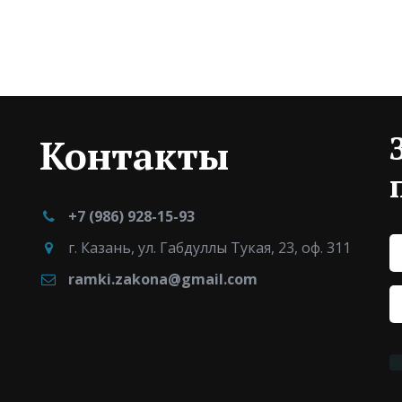
Контакты
+7 (986) 928-15-93
г. Казань
,
ул. Габдуллы Тукая, 23
,
оф. 311
ramki.zakona@gmail.com