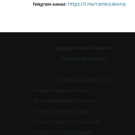
https://t.me/ramkizakona
Telegram-канал:
Юридический кабинет 
"В рамках закона" 
Сферы оказания услуг:
- Имущественные споры
- Бракоразводный процесс
- Наследственное право
- Защита прав потребителей
- Споры с застройщиками